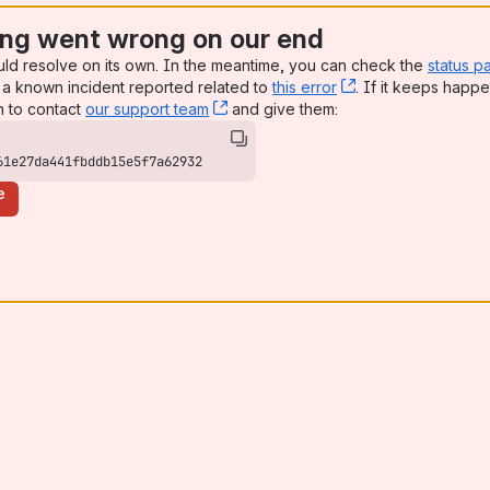
ng went wrong on our end
uld resolve on its own. In the meantime, you can check the
status p
a known incident reported related to
this error
, (opens new win
. If it keeps happe
n to contact
our support team
, (opens new window)
and give them:
61e27da441fbddb15e5f7a62932
e