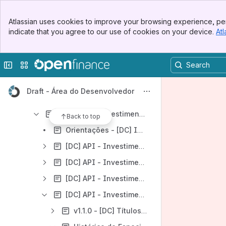
Dados Cadastrais e Transacionais – DC
Banner
[DC] API - Consentimento
Atlassian uses cookies to improve your browsing experience, per
Top Bar
indicate that you agree to our use of cookies on your device.
Atl
[DC] API - Recursos
Sidebar
Main Content
[DC] API - Dados Cadastrais
Collapse sidebar
Switch sites or apps
[DC] API - Cartão de Crédito
[DC] API - Contas
Draft - Área do Desenvolvedor
[DC] APIs - Operações de Crédito
[DC] APIs - Investimentos
Back to top
Orientações - [DC] Investimentos
[DC] API - Investimentos - Renda Fixa Bancária
[DC] API - Investimentos - Renda Fixa Crédito
[DC] API - Investimentos - Renda Variável
[DC] API - Investimentos - Títulos do Tesouro Direto
v1.1.0 - [DC] Títulos do Tesouro Direto