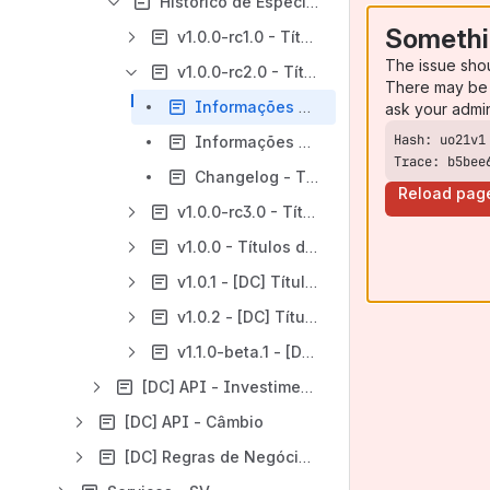
Histórico de Especificações - [DC] Títulos do Tesouro Direto
Somethi
v1.0.0-rc1.0 - Títulos do Tesouro Direto
The issue sho
v1.0.0-rc2.0 - Títulos do Tesouro Direto
There may be 
Informações Gerais - Títulos do Tesouro Direto - v1.0.0-rc2.0
ask your admi
Informações Técnicas - Títulos do Tesouro Direto - v1.0.0-rc2.0
Trace: b5bee
Changelog - Títulos do Tesouro Direto - v1.0.0-rc2.0
Reload pag
v1.0.0-rc3.0 - Títulos do Tesouro Direto
v1.0.0 - Títulos do Tesouro Direto
v1.0.1 - [DC] Títulos do Tesouro Direto
v1.0.2 - [DC] Títulos do Tesouro Direto
v1.1.0-beta.1 - [DC] Títulos do Tesouro Direto
[DC] API - Investimentos - Fundos de Investimento
[DC] API - Câmbio
[DC] Regras de Negócios para CIBA no compartilhamento de dados