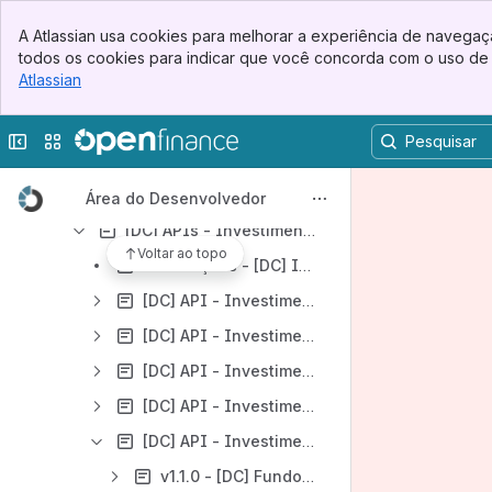
[DC] API - Recursos
Banner
A Atlassian usa cookies para melhorar a experiência de navegaçã
Top Bar
[DC] API - Consentimento
todos os cookies para indicar que você concorda com o uso de 
Sidebar
Atlassian
, (opens new window)
[DC] API - Dados Cadastrais
Main Content
[DC] API - Cartão de Crédito
Esconder barra lateral
Trocar sites ou aplicativos
[DC] API - Contas
[DC] APIs - Operações de Crédito
Área do Desenvolvedor
[DC] APIs - Investimentos
Voltar ao topo
Orientações - [DC] Investimentos
[DC] API - Investimentos - Renda Fixa Bancária
[DC] API - Investimentos - Renda Fixa Crédito
[DC] API - Investimentos - Renda Variável
[DC] API - Investimentos - Títulos do Tesouro Direto
[DC] API - Investimentos - Fundos de Investimento
v1.1.0 - [DC] Fundos de Investimento