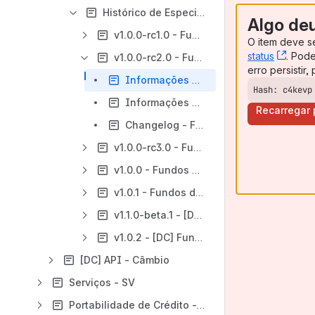
Histórico de Especificações - [DC] Fundos de Investimento
Algo de
v1.0.0-rc1.0 - Fundos de Investimento
O item deve s
status
, (op
. Pod
v1.0.0-rc2.0 - Fundos de Investimento
erro persistir
Informações Gerais - Fundos de Investimento - v1.0.0-rc2.0
Hash: c4kevp
Informações Técnicas - Fundos de Investimento - v1.0.0-rc2.0
Recarregar
Changelog - Fundos de Investimento - v1.0.0-rc2.0
v1.0.0-rc3.0 - Fundos de Investimento
v1.0.0 - Fundos de Investimento
v1.0.1 - Fundos de Investimento
v1.1.0-beta.1 - [DC] Fundos de Investimento
v1.0.2 - [DC] Fundos de Investimento
[DC] API - Câmbio
Serviços - SV
Portabilidade de Crédito - PC