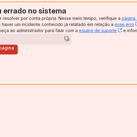
u errado no sistema
e resolver por conta própria. Nesse meio tempo, verifique a
página
ens new window)
e haver um incidente conhecido já relatado em relação a
esse erro
, peça ao administrador para falar com a
equipe de suporte
, (ope
e infor
 página