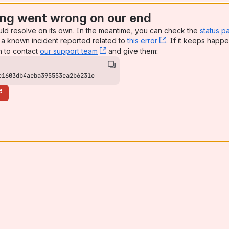
ng went wrong on our end
uld resolve on its own. In the meantime, you can check the
status p
a known incident reported related to
this error
, (opens new win
. If it keeps happe
n to contact
our support team
, (opens new window)
and give them:
c1603db4aeba395553ea2b6231c
e