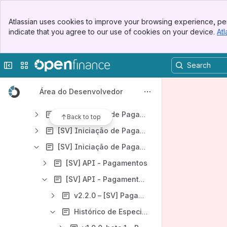
Results will update as you type.
Banner
Atlassian uses cookies to improve your browsing experience, per
Top Bar
indicate that you agree to our use of cookies on your device.
Atl
Comunicados & Eventos Técnicos
Sidebar
Main Content
Especificações de APIs
Collapse sidebar
Switch sites or apps
Dados Abertos - DA
Dados Cadastrais e Transacionais - DC
Área do Desenvolvedor
Serviços - SV
[SV] Iniciação de Pagamentos - Guias de Implementação
Back to top
[SV] Iniciação de Pagamentos - Conteúdo comum entre os produtos
[SV] Iniciação de Pagamentos
[SV] API - Pagamentos
[SV] API - Pagamentos Automáticos
v2.2.0 – [SV] Pagamentos Automáticos
Histórico de Especificações - [SV] Pagamentos Automáticos