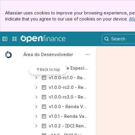
[DC] APIs - Operações de Crédito
Banner
[DC] APIs - Investimentos
Atlassian uses cookies to improve your browsing experience, per
Top Bar
indicate that you agree to our use of cookies on your device.
Atl
Orientações - [DC] Investimentos
Sidebar
Main Content
[DC] API - Investimentos - Renda Fixa Bancária
Collapse sidebar
Switch sites or apps
[DC] API - Investimentos - Renda Fixa Crédito
[DC] API - Investimentos - Renda Variável
Área do Desenvolvedor
v1.3.0 - [DC] Renda Variável
Histórico de Especificações - [DC] Renda Variável
Back to top
v1.0.0-rc1.0 - Renda Variável
v1.0.0-rc2.0 - Renda Variável
v1.0.0-rc3.0 - Renda Variável
v1.0.0 - Renda Variável
v1.0.1 - Renda Variável
v1.0.2 - [DC] Renda Variável