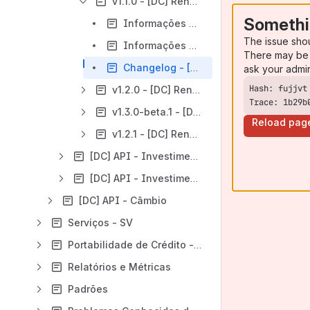
v1.1.0 - [DC] Renda Variável
Somethi
Informações Gerais - [DC] Renda Variável - v1.1.0
The issue sho
Informações Técnicas - [DC] Renda Variável - v1.1.0
There may be 
Changelog - [DC] Renda Variável - v1.1.0
ask your admi
v1.2.0 - [DC] Renda Variável
Trace: 1b29b
v1.3.0-beta.1 - [DC] Renda Variável
Reload pag
v1.2.1 - [DC] Renda Variável
[DC] API - Investimentos - Títulos do Tesouro Direto
[DC] API - Investimentos - Fundos de Investimento
[DC] API - Câmbio
Serviços - SV
Portabilidade de Crédito - PC
Relatórios e Métricas
Padrões