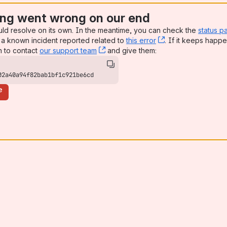
ng went wrong on our end
uld resolve on its own. In the meantime, you can check the
status p
a known incident reported related to
this error
, (opens new win
. If it keeps happe
n to contact
our support team
, (opens new window)
and give them:
02a40a94f82bab1bf1c921be6cd
e