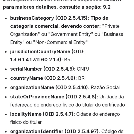
para maiores detalhes, consulte a seção: 9.2
businessCategory (OID 2.5.4.15): Tipo de 
categoria comercial, devendo conter:
 "Private 
Organization" ou "Government Entity" ou "Business 
Entity" ou "Non-Commercial Entity"
jurisdictionCountryName (OID: 
1.3.6.1.4.1.311.60.2.1.3):
 BR
serialNumber (OID 2.5.4.5):
 CNPJ
countryName (OID 2.5.4.6): 
BR
organizationName (OID 2.5.4.10): 
Razão Social
stateOrProvinceName (OID 2.5.4.8):
 Unidade da 
federação do endereço físico do titular do certificado
localityName (OID 2.5.4.7):
 Cidade do endereço 
físico do titular
organizationIdentifier (OID 2.5.4.97):
 Código de 