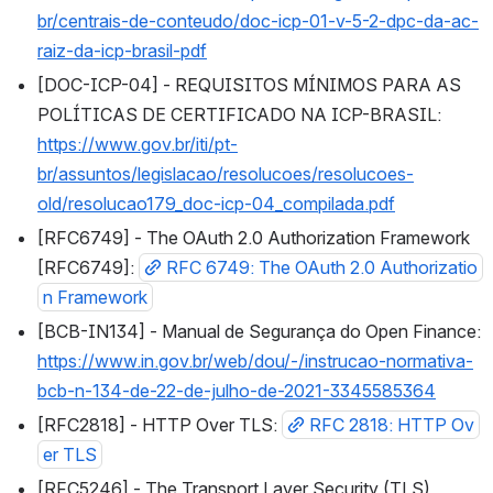
br/centrais-de-conteudo/doc-icp-01-v-5-2-dpc-da-ac-
raiz-da-icp-brasil-pdf
[DOC-ICP-04] - REQUISITOS MÍNIMOS PARA AS 
POLÍTICAS DE CERTIFICADO NA ICP-BRASIL: 
https://www.gov.br/iti/pt-
br/assuntos/legislacao/resolucoes/resolucoes-
old/resolucao179_doc-icp-04_compilada.pdf
[RFC6749] - The OAuth 2.0 Authorization Framework 
[RFC6749]: 
RFC 6749: The OAuth 2.0 Authorizatio
n Framework
[BCB-IN134] - Manual de Segurança do Open Finance: 
https://www.in.gov.br/web/dou/-/instrucao-normativa-
bcb-n-134-de-22-de-julho-de-2021-3345585364
[RFC2818] - HTTP Over TLS: 
RFC 2818: HTTP Ov
er TLS
[RFC5246] - The Transport Layer Security (TLS) 