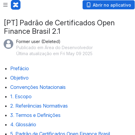
Abrir no aplicativo
[PT] Padrão de Certificados Open
Finance Brasil 2.1
Former user (Deleted)
Publicado em Área do Desenvolvedor
Última atualização em Fri May 09 2025
Prefácio
Objetivo
Convenções Notacionais
1. Escopo
2. Referências Normativas
3. Termos e Definições
4. Glossário
5. Padrão de Certificados Open Finance Brasil