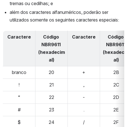
tremas ou cedilhas; e
além dos caracteres alfanuméricos, poderão ser 
utilizados somente os seguintes caracteres especiais:
Caractere
Código 
Caractere
Código 
NBR9611 
NBR9611 
(hexadecim
(hexadeci
al)
al)
branco
20
+
2B
!
21
,
2C
“
22
-
2D
#
23
.
2E
$
24
/
2F