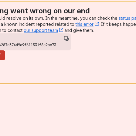
ng went wrong on our end
uld resolve on its own. In the meantime, you can check the
status p
a known incident reported related to
this error
, (opens new win
. If it keeps happe
n to contact
our support team
, (opens new window)
and give them:
6287d374d9a9f611531f8c2ac73
e