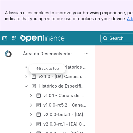
Banner
Comunicados & Eventos Técnicos
Atlassian uses cookies to improve your browsing experience, per
Top Bar
indicate that you agree to our use of cookies on your device.
Atl
Especificações de APIs
Sidebar
Main Content
Dados Abertos - DA
Collapse sidebar
Switch sites or apps
Tabela verdade para envio de informações relativo a Serviços e Tarifas
Disponibilização do código-fonte para auxiliar na construção de ferramentas de Dados abertos
Área do Desenvolvedor
[DA] API - Canais de Atendimento
Campos regulatórios - [DA] Canais de Atendimento
Back to top
v2.1.0 - [DA] Canais de Atendimento
Histórico de Especificações - [DA] Canais de Atendimento
v1.0.1 - Canais de Atendimentos
v1.0.0-rc5.2 - Canais de Atendimentos
v2.0.0-beta.1 - [DA] Canais de Atendimento
v2.0.0-rc.1 - [DA] Canais de Atendimento