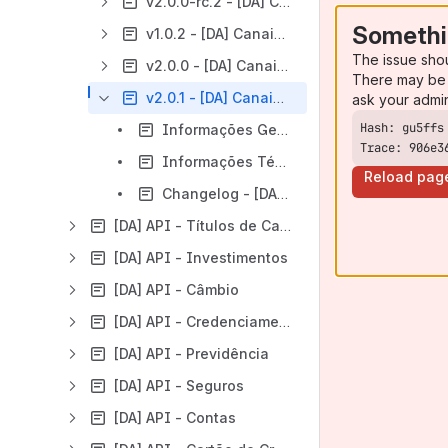
v2.0.0-rc.2 - [DA] Canais de Atendimento
Somethi
v1.0.2 - [DA] Canais de Atendimento
The issue sho
v2.0.0 - [DA] Canais de Atendimento
There may be 
v2.0.1 - [DA] Canais de Atendimento
ask your admi
Informações Gerais - Canais de Atendimento - v2.0.1
Trace: 906e3
Informações Técnicas - [DA] Canais de Atendimento - v2.0.1
Reload pag
Changelog - [DA] Canais de Atendimento - v2.0.1 - v2.0.0
[DA] API - Títulos de Capitalização
[DA] API - Investimentos
[DA] API - Câmbio
[DA] API - Credenciamento
[DA] API - Previdência
[DA] API - Seguros
[DA] API - Contas