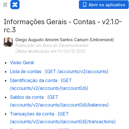
Abrir no aplicativo
Informações Gerais - Contas - v2.1.0-
rc.3
Diego Augusto Amorim Santos Camurri (Unlicensed)
Publicado em Área do Desenvolvedor
Última atualização em Fri Oct 13 2023
Visão Geral
Lista de contas 
: (
GET 
/accounts/v2/accounts)
Identificação da conta 
: (
GET 
/accounts/v2/accounts/{accountId})
Saldos da conta 
: (GET 
/accounts/v2/accounts/{accountId}/balances)
Transações da conta 
: (
GET 
/accounts/v2/accounts/{accountId}/transactions)